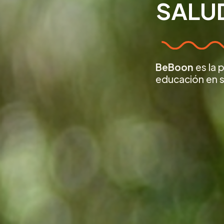
SALU
BeBoon
es la 
educación en s