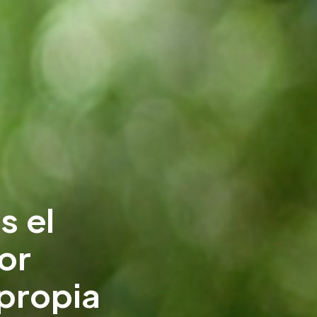
s el
or
 propia