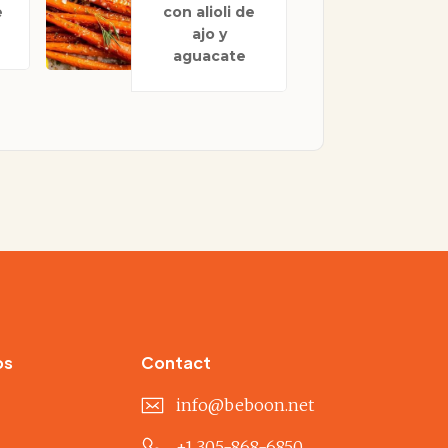
e
con alioli de
ajo y
aguacate
os
Contact
info@beboon.net
+1 305-868-6850