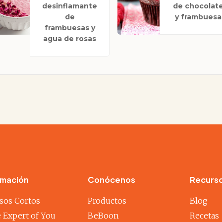
desinflamante
de chocolat
de
y frambuesa
frambuesas y
agua de rosas
rmación
Conócenos
Recurs
sos Cortos
Productos
Blog
 Expert of You
BeBoon
Recetas