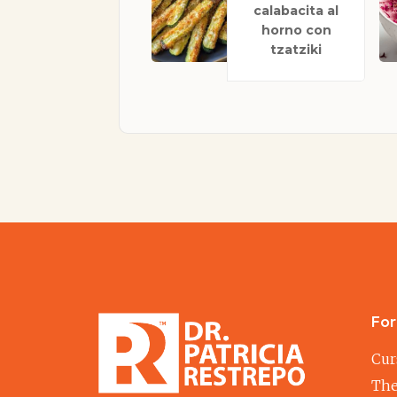
calabacita al
horno con
tzatziki
Fo
Cur
The