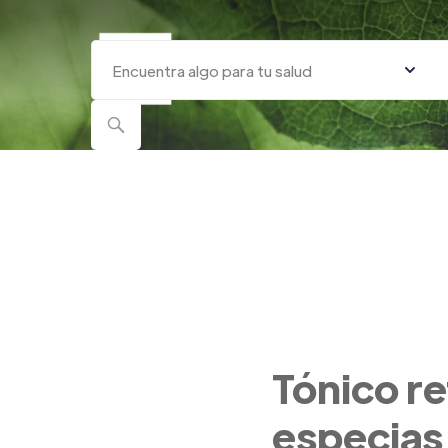
Quiénes
C
Somos
Tónico re
especias