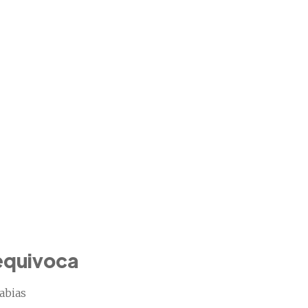
 equivoca
abias