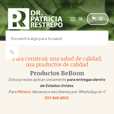
0
Para construir una salud de calidad,
usa productos de calidad
Productos BeBoon
Estos precios aplican únicamente
para entregas dentro
de Estados Unidos
.
Para
México
, llámanos o escríbenos por WhatsApp al
+1
305 868 6850
.