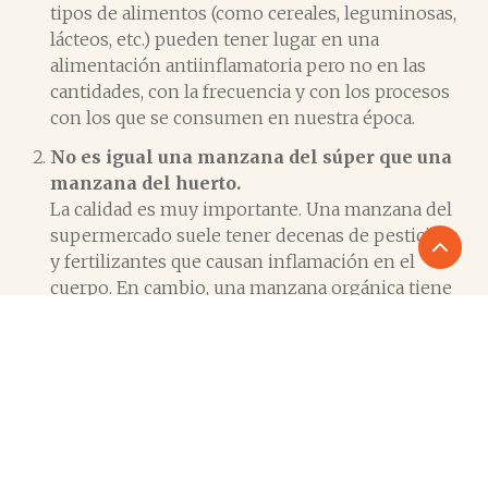
tipos de alimentos (como cereales, leguminosas,
lácteos, etc.) pueden tener lugar en una
alimentación antiinflamatoria pero no en las
cantidades, con la frecuencia y con los procesos
con los que se consumen en nuestra época.
No es igual una manzana del súper que una
manzana del huerto.
La calidad es muy importante. Una manzana del
supermercado suele tener decenas de pesticidas
y fertilizantes que causan inflamación en el
cuerpo. En cambio, una manzana orgánica tiene
más vitaminas y minerales (porque fue cultivada
en una tierra rica en nutrientes) y no recibió
químicos nocivos para acelerar su crecimiento ni
para mejorar su aspecto.
Lo mismo sucede con
los alimentos de origen animal:
vale la pena
buscar que sean animales criados al aire libre,
alimentados con pastura (libre pastoreo), que no